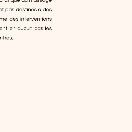
a pratique du massage
nt pas destinés à des
mme des interventions
cent en aucun cas les
athes.