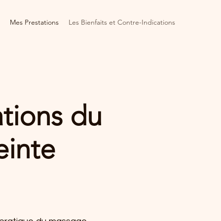
Mes Prestations
Les Bienfaits et Contre-Indications
ations du
inte