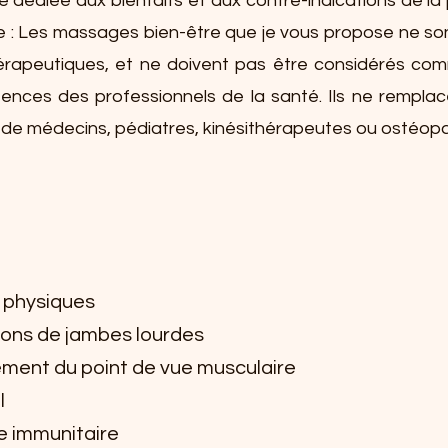
e dédiée aux bienfaits et aux contre-indications de l
 : Les massages bien-être que je vous propose ne so
érapeutiques, et ne doivent pas être considérés co
nces des professionnels de la santé. Ils ne rempla
 de médecins, pédiatres, kinésithérapeutes ou ostéop
s physiques
ions de jambes lourdes
ment du point de vue musculaire
l
e immunitaire