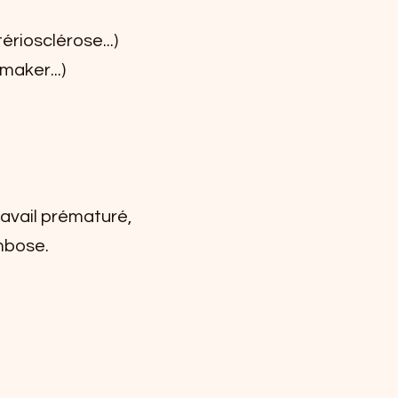
ériosclérose...)
maker...)
ravail prématuré,
mbose.