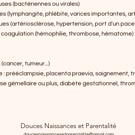
uses (bactériennes ou virales)
es (lymphangite, phlébite, varices importantes, art
s (artériosclérose, hypertension, port d'un pace
a coagulation (hémophilie, thrombose, hématome)
(cancer, tumeur...)
 : prééclampsie, placenta praevia, saignement, t
se gémellaire ou plus, diabète gestationnel, thro
Douces Naissances et Parentalité
doucesnaissancesetparentalite@gmail.com